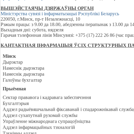
ВЫШЭЙСТАЯЧЫ ДЗЯРЖАЎНЫ ОРГАН
Міністэрства сувязі і інфарматызацыі Рэспублікі Беларусь
220050, г.Мінск, пр-т Незалежнасці, 10
Рэжым працы: з 9.00 да 18.00, абедзенны перапынак з 13.00 да 14
Выхадныя дні: субота, нядзеля
Гарачая тэлефонная лінія Мінсувязі: +375 (17) 222 26 86 (час пра
КАНТАКТНАЯ ІНФАРМАЦЫЯ ЎСІХ СТРУКТУРНЫХ ПАД
Мінск
Дырэктар
Намеснік дырэктара
Намеснік дырэктара
Галоўны бухгалтар
Прыёмная
Сектар прававога і кадравага забеспячэння
Бухгалтэрыя
Аддзел радыёвяшчальнай фіксаванай і спадарожнікавай служба
Аддзел сухапутнай рухомай службы
Упраўленне міжнароднага супрацоўніцтва
Аддзел інфармацыйных тэхналогій
Тэхнічны аддзел