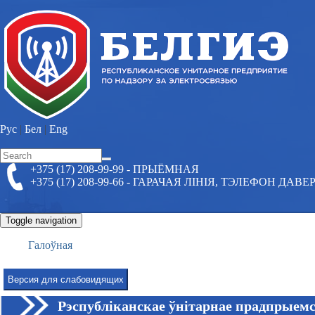
Skip
to
main
content
Рус
|
Бел
|
Eng
Search
+375 (17) 208-99-99 - ПРЫЁМНАЯ
Search
form
+375 (17) 208-99-66 - ГАРАЧАЯ ЛІНІЯ, ТЭЛЕФОН ДА
Toggle navigation
Галоўная
Версия для слабовидящих
Рэспублiканскае ўнiтарнае прадпрыемс