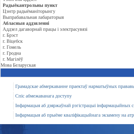
Радыёкантрольны пункт
Цэнтр радыёманіторынгу
Выпрабавальная лабараторыя
Абласныя аддзяленні
Аддзел дагаворнай працы і электрасувязі
г. Брэст
г. Віцебск
г. Гомель
г. Гродна
г. Магілёў
Мова
Беларуская
Грамадскае абмеркаванне праектаў нарматыўных правав
Спіс абмежаванага доступу
Інфармацыя аб дзяржаўнай рэгістрацыі інфармацыйных сет
Інфармацыя аб прыёме кваліфікацыйнага экзамену на ат