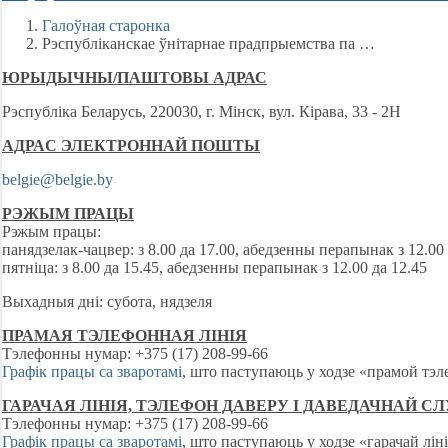
Галоўная старонка
Рэспублiканскае ўнiтарнае прадпрыемства па …
ЮРЫДЫЧНЫ/ПАШТОВЫ АДРАС
Рэспубліка Беларусь, 220030, г. Мінск, вул. Кірава, 33 - 2Н
АДРАC ЭЛЕКТРОННАЙ ПОШТЫ
belgie@belgie.by
РЭЖЫМ ПРАЦЫ
Рэжым працы:
панядзелак-чацвер: з 8.00 да 17.00, абедзенны перапынак з 12.00 
пятніца: з 8.00 да 15.45, абедзенны перапынак з 12.00 да 12.45
Выхадныя дні: субота, нядзеля
ПРАМАЯ ТЭЛЕФОННАЯ ЛІНІЯ
Тэлефонны нумар: +375 (17) 208-99-66
Графік працы са зваротамі
,
што паступаюць у ходзе «прамой тэл
ГАРАЧАЯ ЛІНІЯ, ТЭЛЕФОН ДАВЕРУ І ДАВЕДАЧНАЙ С
Тэлефонны нумар: +375 (17) 208-99-66
Графік працы са зваротамі
,
што паступаюць у ходзе «гарачай ліні