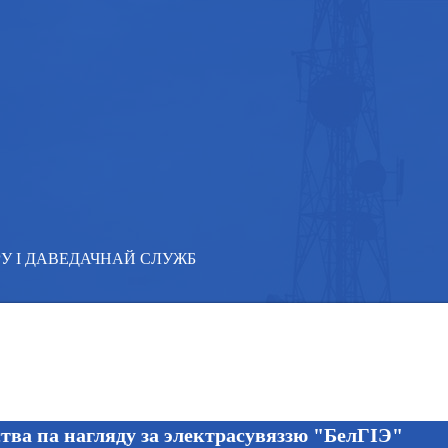
ВЕРУ І ДАВЕДАЧНАЙ СЛУЖБ
тва па нагляду за электрасувяззю "БелГІЭ"