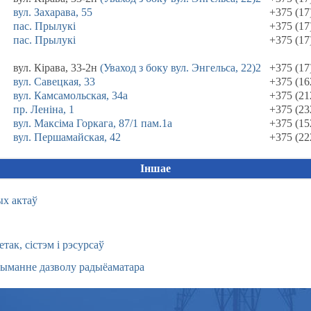
вул. Захарава, 55
+375 (17
пас. Прылукі
+375 (17
пас. Прылукі
+375 (17
вул. Кірава, 33-2н
(Уваход з боку вул. Энгельса, 22)2
+375 (17
вул. Савецкая, 33
+375 (16
вул. Камсамольская, 34а
+375 (21
пр. Леніна, 1
+375 (23
вул. Максiма Горкага, 87/1 пам.1а
+375 (15
вул. Першамайская, 42
+375 (22
Іншае
ых актаў
ак, сістэм і рэсурсаў
рыманне дазволу радыёаматара