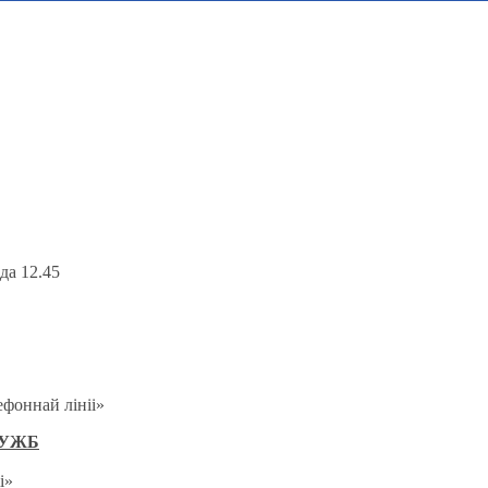
да 12.45
ефоннай лініі»
ЛУЖБ
і»